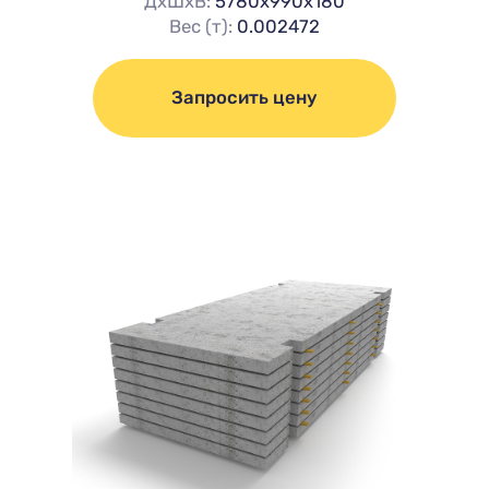
ДхШхВ:
5780х990х180
Вес (т):
0.002472
Запросить цену