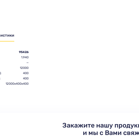
ристики
95426
1.940
—
12000
:
400
:
400
12000х400х400
Закажите нашу продук
и мы с Вами свя