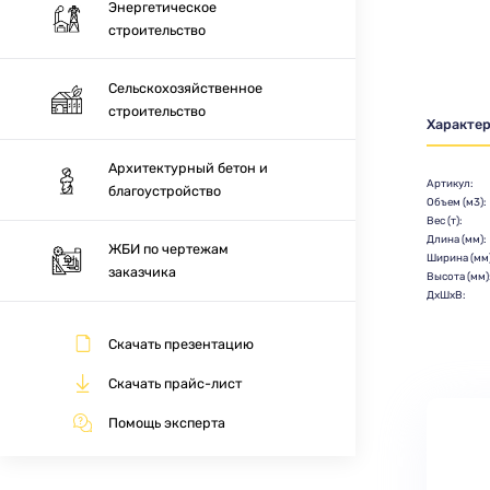
Энергетическое
строительство
Сельскохозяйственное
строительство
Характе
Архитектурный бетон и
Артикул:
благоустройство
Объем (м3):
Вес (т):
Длина (мм):
ЖБИ по чертежам
Ширина (мм)
заказчика
Высота (мм)
ДхШхВ:
Скачать презентацию
Скачать прайс-лист
Помощь эксперта