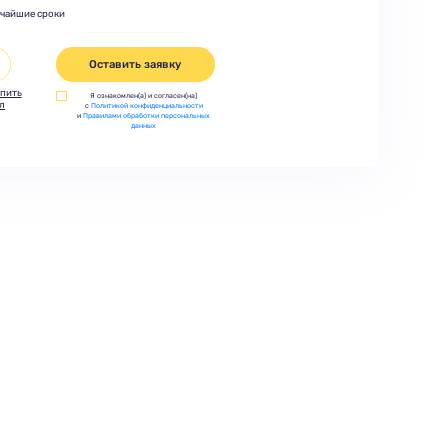
тчайшие сроки
Оставить заявку
пить
Я ознакомлен(а) и согласен(на)
л
с
Политикой конфиденциальности
и
Правилами обработки персональных
данных