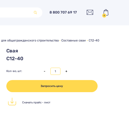
8 800 707 69 17
0
для общегражданского строительства
Составные сваи
С12-40
Свая
С12-40
-
+
Кол-во, шт:
Запросить цену
Скачать прайс - лист