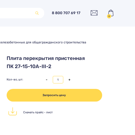
8 800 707 69 17
0
елезобетонные для общегражданского строительства
Плита перекрытия пристенная
ПК 27-15-10А-III-2
-
+
Кол-во, шт:
Запросить цену
Скачать прайс - лист