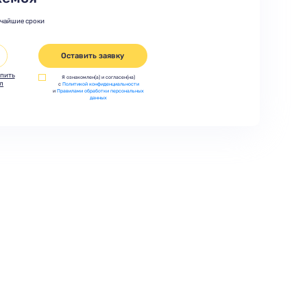
тчайшие сроки
Оставить заявку
пить
Я ознакомлен(а) и согласен(на)
л
с
Политикой конфиденциальности
и
Правилами обработки персональных
данных