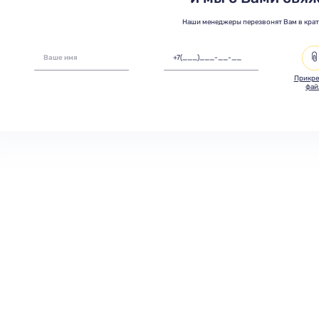
Наши менеджеры перезвонят Вам в кра
Прикре
фай