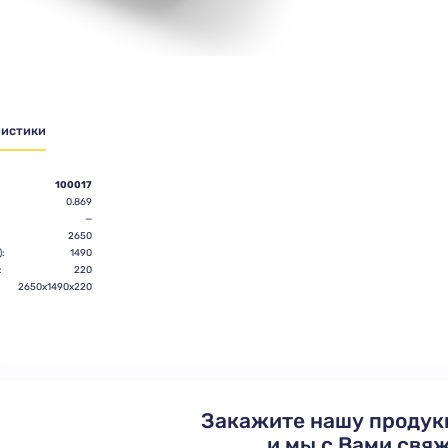
ристики
100017
0.869
—
2650
:
1490
:
220
2650х1490х220
Закажите нашу продук
и мы с Вами свя