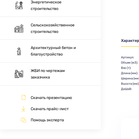
Энергетическое
строительство
Сельскохозяйственное
строительство
Характе
Архитектурный бетон и
благоустройство
Артикул:
Объем (м3):
Вес (т):
ЖБИ по чертежам
Длина (мм):
заказчика
Ширина (мм)
Высота (мм)
ДхШхВ:
Скачать презентацию
Скачать прайс-лист
Помощь эксперта