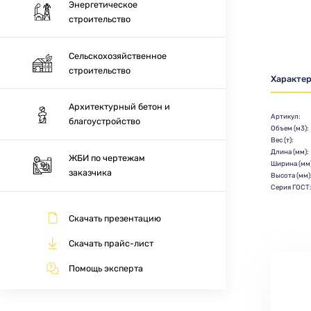
Энергетическое
строительство
Сельскохозяйственное
строительство
Характе
Архитектурный бетон и
Артикул:
благоустройство
Объем (м3):
Вес (т):
Длина (мм):
ЖБИ по чертежам
Ширина (мм)
заказчика
Высота (мм)
Серия ГОСТ
Скачать презентацию
Скачать прайс-лист
Помощь эксперта