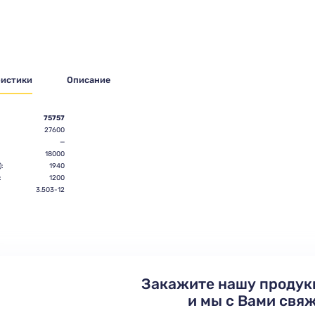
ристики
Описание
75757
27600
—
18000
:
1940
:
1200
:
3.503-12
Закажите нашу продук
и мы с Вами свя