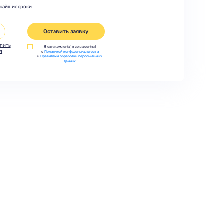
тчайшие сроки
Оставить заявку
пить
Я ознакомлен(а) и согласен(на)
л
с
Политикой конфиденциальности
и
Правилами обработки персональных
данных