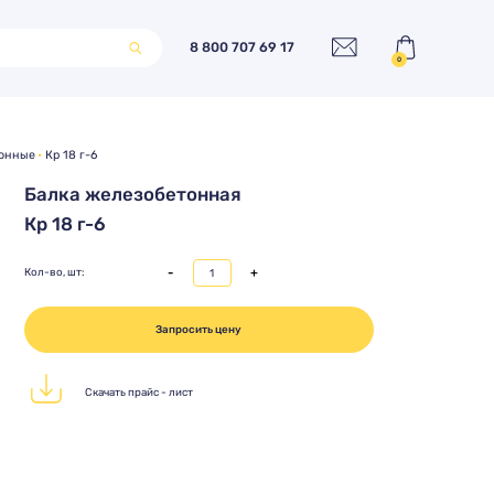
8 800 707 69 17
0
тонные
Кр 18 г-6
Балка железобетонная
Кр 18 г-6
-
+
Кол-во, шт:
Запросить цену
Скачать прайс - лист