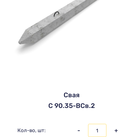
Свая
C 90.35-ВСв.2
-
+
Кол-во, шт: