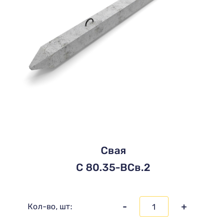
Свая
C 80.35-ВСв.2
-
+
Кол-во, шт: