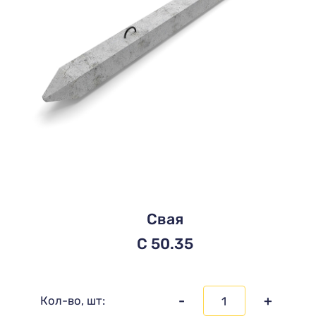
Свая
C 50.35
-
+
Кол-во, шт: