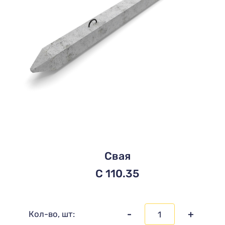
Свая
C 110.35
-
+
Кол-во, шт: