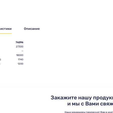
ристики
Описание
76296
27300
—
18000
:
1740
:
1200
Закажите нашу продук
и мы с Вами свя
Наши менеджеры перезвонят Вам в кра