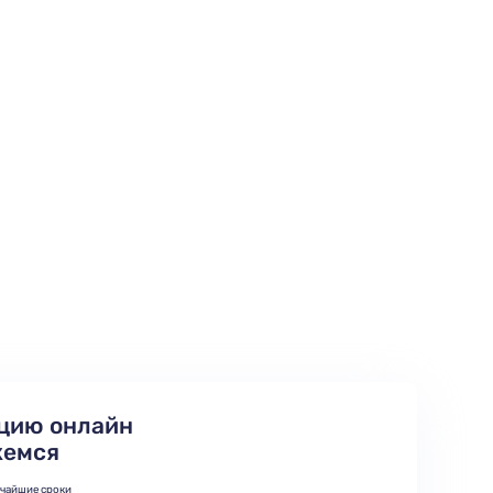
цию онлайн
жемся
тчайшие сроки