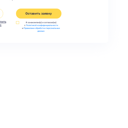
Оставить заявку
пить
Я ознакомлен(а) и согласен(на)
л
с
Политикой конфиденциальности
и
Правилами обработки персональных
данных