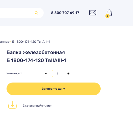
8 800 707 69 17
0
тонные
Б 1800-174-120 ТвIIАIII-1
Балка железобетонная
Б 1800-174-120 ТвIIАIII-1
-
+
Кол-во, шт:
Запросить цену
Скачать прайс - лист