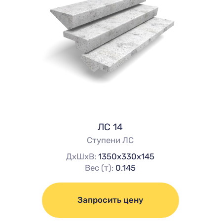
ЛС 14
Ступени ЛС
ДхШхВ:
1350х330х145
Вес (т):
0.145
Запросить цену