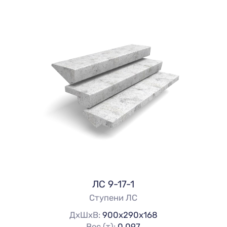
ЛС 9-17-1
Ступени ЛС
ДхШхВ:
900х290х168
Вес (т):
0.097