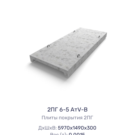
2ПГ 6-5 АтV-В
Плиты покрытия 2ПГ
ДхШхВ:
5970х1490х300
Вес (т):
0.0015