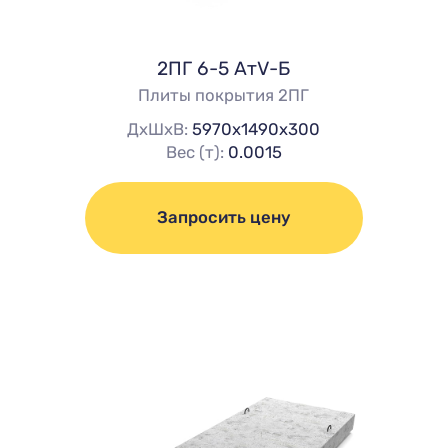
2ПГ 6-5 АтV-Б
Плиты покрытия 2ПГ
ДхШхВ:
5970х1490х300
Вес (т):
0.0015
Запросить цену