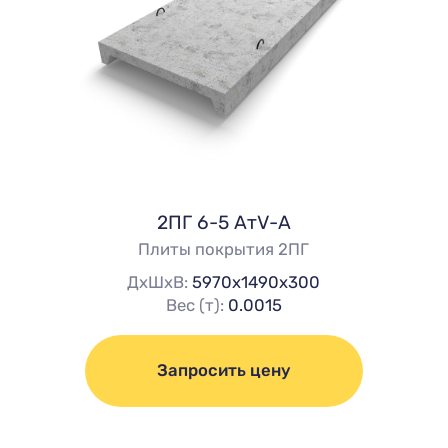
2ПГ 6-5 АтV-А
Плиты покрытия 2ПГ
ДхШхВ:
5970х1490х300
Вес (т):
0.0015
Запросить цену