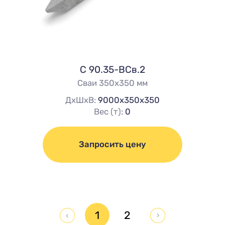
C 90.35-ВСв.2
Сваи 350х350 мм
ДхШхВ:
9000х350х350
Вес (т):
0
Запросить цену
1
2