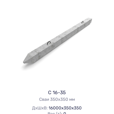
С 16-35
Сваи 350х350 мм
ДхШхВ:
16000х350х350
Вес (т):
0