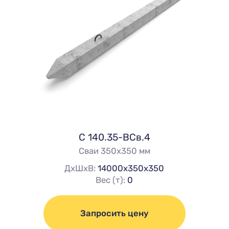
C 140.35-ВСв.4
Сваи 350х350 мм
ДхШхВ:
14000х350х350
Вес (т):
0
Запросить цену