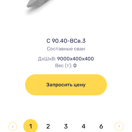
C 90.40-ВСв.3
Составные сваи
ДхШхВ:
9000х400х400
Вес (т):
0
Запросить цену
1
2
3
4
6