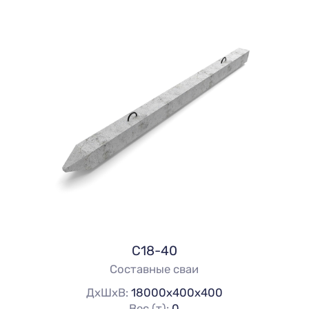
С18-40
Составные сваи
ДхШхВ:
18000х400х400
Вес (т):
0