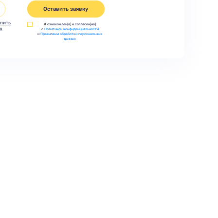
Оставить заявку
пить
Я ознакомлен(а) и согласен(на)
л
с
Политикой конфиденциальности
и
Правилами обработки персональных
данных