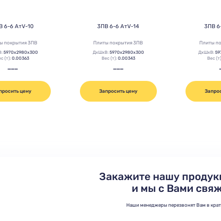
В 6-6 АтV-10
3ПВ 6-6 АтV-14
3ПВ 6
ы покрытия 3ПВ
Плиты покрытия 3ПВ
Плиты п
В:
5970х2980х300
ДхШхВ:
5970х2980х300
ДхШхВ:
59
с (т):
0.00363
Вес (т):
0.00343
Вес (т
———
———
просить цену
Запросить цену
Запро
Закажите нашу продук
и мы с Вами свя
Наши менеджеры перезвонят Вам в кра