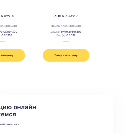
-6 АтV-4
3ПВ 6-6 АтV-7
окрытия 3ПВ
Плиты покрытия 3ПВ
70х2980х300
ДхШхВ:
5970х2980х300
):
0.00328
Вес (т):
0.0032
———
———
сить цену
Запросить цену
цию онлайн
жемся
тчайшие сроки