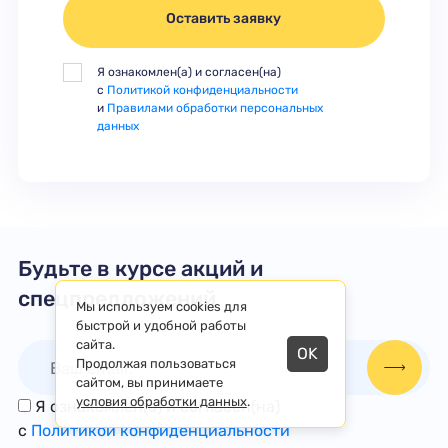
Оставить заявку
Я ознакомлен(а) и согласен(на)
с
Политикой конфиденциальности
и
Правилами обработки персональных
данных
Будьте в курсе акций и
спецпредложений
Мы используем cookies для
быстрой и удобной работы
сайта.
OK
Продолжая пользоваться
сайтом, вы принимаете
условия обработки данных
.
Я ознакомлен(а) и согласен(на)
с
Политикой конфиденциальности